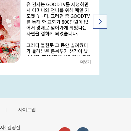
유 권사는 GOODTV를 시청하면
서 어머니와 언니를 위해 매일 기
도했습니다. 그러던 중 GOODTV
를 통해 한 교회가 800만원이 없
어서 경매로 넘어가게 되었다는
사연을 접하게 되었습니다.
그러다 불현듯 그 동안 빌려줬다
가 돌려받은 돈봉투가 생각이 났
습니다. TV 받침대 서랍에서 돈봉
투를 찾은 유 권사는 이 돈과 통장
더보기
의 생활비를 모두 털어 교회를 도
와달라며 GOODTV로 송금했습
니다.
이에 하나님께서 응답하시듯 어
머니의 병세가 완화되었고, 유 권
사의 언니가 교회에 출석하게 되
었습니다. 작은 순종이 불러온 ‘놀
사이트맵
｜
라운 기적’에 유권사는 그저 감사
하고 또 감사할 뿐이라고 고백합
니다.
사 : 김명전