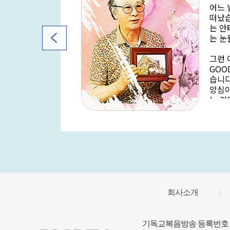
 버려지
어느 
즈그룹
떠났습
이들이
는 안
으로 성
는 눈
사랑을
라는 것
그런 
GOO
습니다
앙심이
젝트를
는 것
국 아쿠
더보기
 깜짝 선
오 장
물을 통
남긴 
 있는 일
며 그
신과 용
하고 
속해서
아이들을
회사소개
｜
 손 원
기독교복음방송 등록번호 : 1