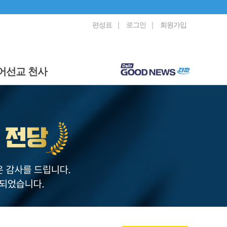
편성표
｜
로그인
｜
회원가입
어선교 천사