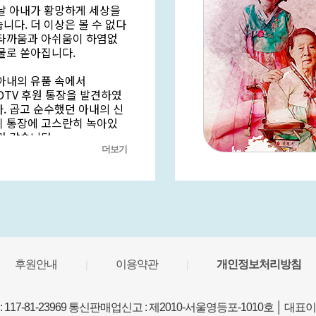
날 아내가 황망하게 세상을
니다. 더 이상은 볼 수 없다
타까움과 아쉬움이 하염없
물로 쏟아집니다.
아내의 유품 속에서
DTV 후원 통장을 발견하였
. 곱고 순수했던 아내의 신
 통장에 고스란히 녹아있
만 같습니다.
더보기
로는 자녀들과 함께 아내가
아름다운 신앙 유산을 지키
리스도의 향기를 세상에 전
싶습니다.
후원안내
이용약관
개인정보처리방침
｜
｜
17-81-23969 통신판매업신고 : 제2010-서울영등포-1010호 │ 대표이