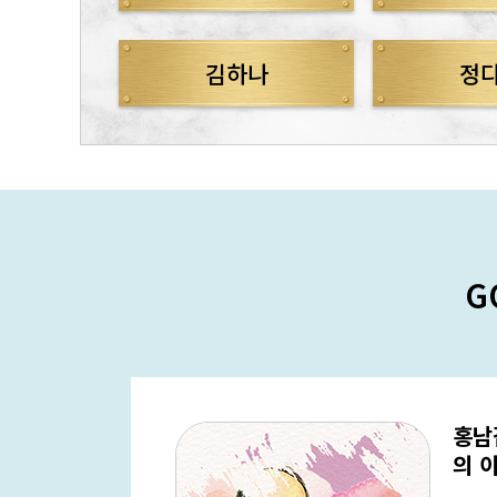
김하나
정
G
자 원
홍남
의 