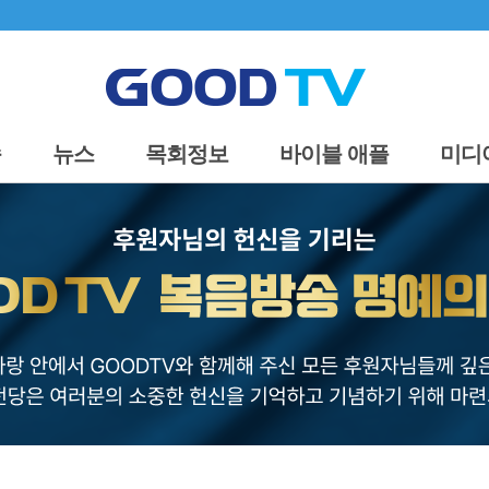
송
뉴스
목회정보
바이블 애플
미디