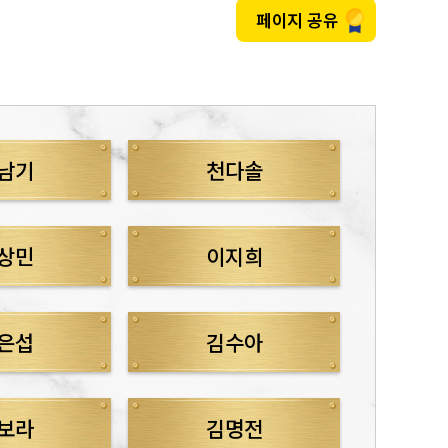
페이지 공유
남기
천다솔
상민
이지희
은섭
김수아
보라
김명전