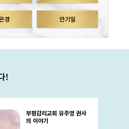
은경
안기일
다!
부평감리교회 유주영 권사
의 이야기