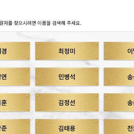
원자를 찾으시려면 이름을 검색해 주세요.
해경
최정미
이
정연
민병석
송
지훈
김정선
송
상준
김태용
천