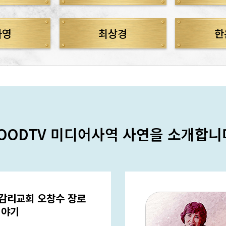
다영
최상경
한
OODTV 미디어사역 사연을 소개합니
감리교회 오창수 장로
이야기