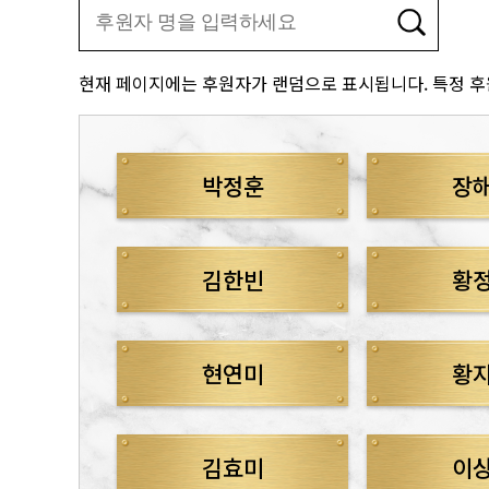
현재 페이지에는 후원자가 랜덤으로 표시됩니다. 특정 후
박정훈
장
김한빈
황
현연미
황
김효미
이