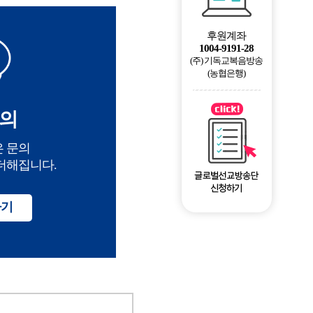
후원계좌
1004-9191-28
(주) 기독교복음방송
(농협은행)
의
 문의
더해집니다.
하기