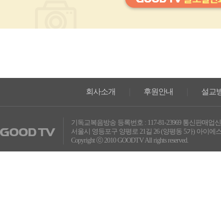
회사소개
｜
후원안내
｜
설교
기독교복음방송 등록번호 : 117-81-23969 통신판매업신고
서울시 영등포구 양평로 21길 26 (양평동 5가) 아이에스비즈
Copyright ⓒ 2010 GOODTV All rights reserved.